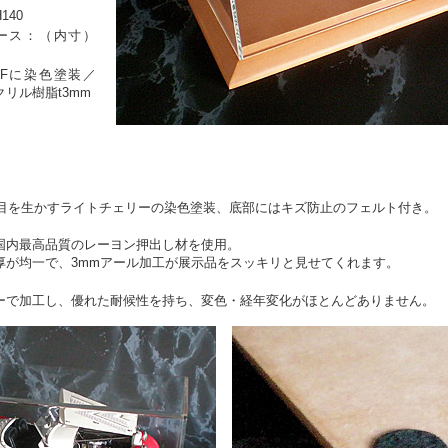
140
ース：（内寸）
Fに染色塗装／
リル樹脂t3mm
地目を生かすライトチェリーの染色塗装、底部にはキズ防止のフェルト付き。
国内最高品質のレーヨン押出し材を使用。
厚が均一で、3mmアール加工が展示品をスッキリと見せてくれます。
ーで加工し、優れた耐候性を持ち、変色・経年変化がほとんどありません。