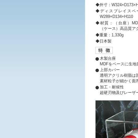
◆外寸：W324×D173×H
◆ディスプレイスペ
W289×D134×H110
◆材質：（台座）MD
（ケース）高品質アク
◆重量：1,330g
◆日本製
木製台座
MDFをベースに生
上部カバー
透明アクリル樹脂は
素材粒子が細かく面
加工・耐候性
超硬刃物及びレーザ